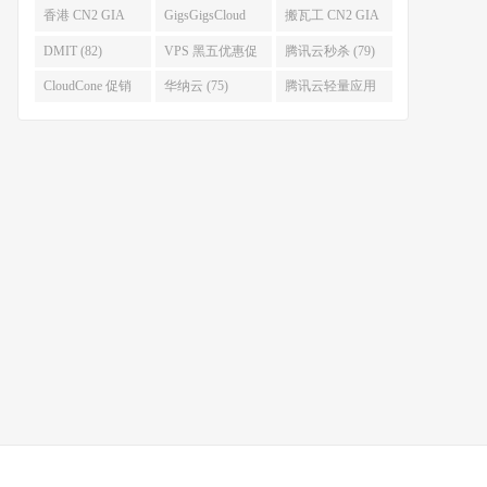
(93)
香港 CN2 GIA
GigsGigsCloud
搬瓦工 CN2 GIA
(92)
(85)
(83)
DMIT (82)
VPS 黑五优惠促
腾讯云秒杀 (79)
销整理 (80)
CloudCone 促销
华纳云 (75)
腾讯云轻量应用
(75)
服务器 (74)