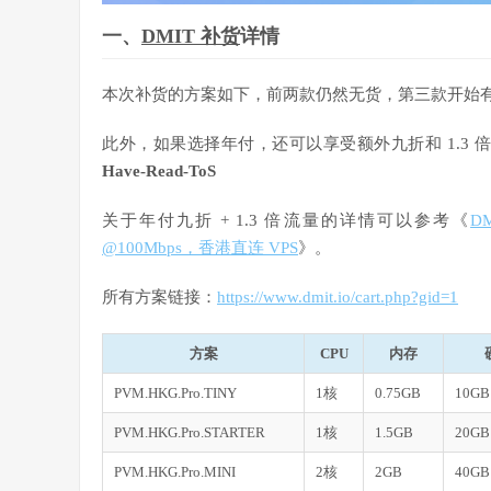
一、
DMIT 补货
详情
本次补货的方案如下，前两款仍然无货，第三款开始
此外，如果选择年付，还可以享受额外九折和 1.3
Have-Read-ToS
关于年付九折 + 1.3 倍流量的详情可以参考《
D
@100Mbps，香港直连 VPS
》。
所有方案链接：
https://www.dmit.io/cart.php?gid=1
方案
CPU
内存
PVM.HKG.Pro.TINY
1核
0.75GB
10GB
PVM.HKG.Pro.STARTER
1核
1.5GB
20GB
PVM.HKG.Pro.MINI
2核
2GB
40GB