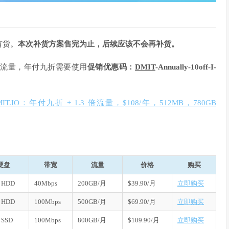
有货。
本次补货方案售完为止，后续应该不会再补货。
 倍流量，年付九折需要使用
促销优惠码：
DMIT
-Annually-10off-I-
MIT.IO：年付九折 + 1.3 倍流量，$108/年，512MB，780GB
硬盘
带宽
流量
价格
购买
 HDD
40Mbps
200GB/月
$39.90/月
立即购买
 HDD
100Mbps
500GB/月
$69.90/月
立即购买
 SSD
100Mbps
800GB/月
$109.90/月
立即购买