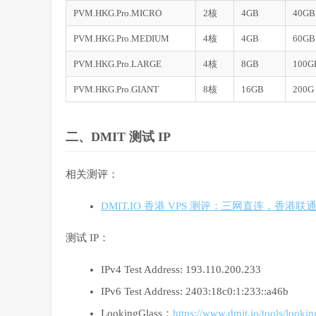
PVM.HKG.Pro.MICRO
2核
4GB
40GB
PVM.HKG.Pro.MEDIUM
4核
4GB
60GB
PVM.HKG.Pro.LARGE
4核
8GB
100G
PVM.HKG.Pro.GIANT
8核
16GB
200G
二、DMIT 测试 IP
相关测评：
DMIT.IO 香港 VPS 测评：三网直连，香港联
测试 IP：
IPv4 Test Address: 193.110.200.233
IPv6 Test Address: 2403:18c0:1:233::a46b
LookingGlass：
https://www.dmit.io/tools/lookin