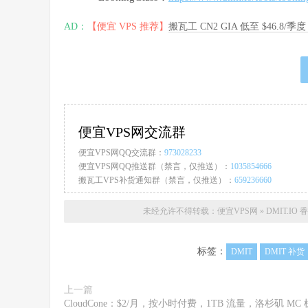
AD：
【便宜 VPS 推荐】
搬瓦工 CN2 GIA 低至 $46.8/
便宜VPS网交流群
便宜VPS网QQ交流群：
973028233
便宜VPS网QQ推送群（禁言，仅推送）：
1035854666
搬瓦工VPS补货通知群（禁言，仅推送）：
659236660
未经允许不得转载：
便宜VPS网
»
DMIT.IO
标签：
DMIT
DMIT 补货
上一篇
CloudCone：$2/月，按小时付费，1TB 流量，洛杉矶 MC