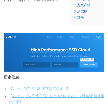
2
方案详情
3
测试IP
4
其他
历史信息
《
Vultr – 免费 50GB 块存储空间试用
》
《
Vultr – $2.5/月 支付宝/512MB/20GB/500GB 日本/新加坡等
15机房
》