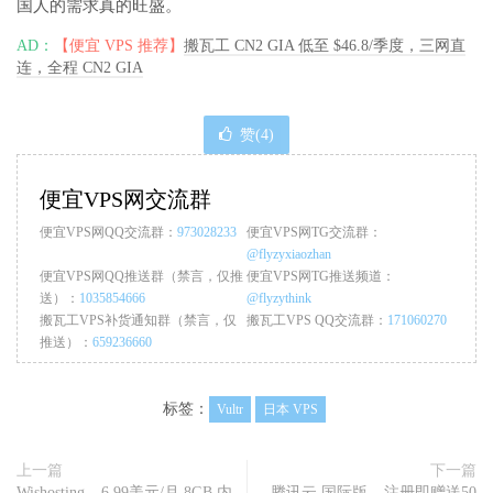
国人的需求真的旺盛。
AD：
【便宜 VPS 推荐】
搬瓦工 CN2 GIA 低至 $46.8/季度，三网直
连，全程 CN2 GIA
赞(
4
)
便宜VPS网交流群
便宜VPS网QQ交流群：
973028233
便宜VPS网TG交流群：
@flyzyxiaozhan
便宜VPS网QQ推送群（禁言，仅推
便宜VPS网TG推送频道：
送）：
1035854666
@flyzythink
搬瓦工VPS补货通知群（禁言，仅
搬瓦工VPS QQ交流群：
171060270
推送）：
659236660
标签：
Vultr
日本 VPS
上一篇
下一篇
Wishosting – 6.99美元/月 8GB 内
腾讯云 国际版 – 注册即赠送50