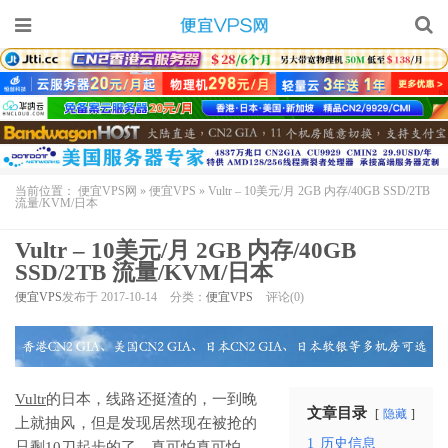
当前位置：
便宜VPS网
»
便宜VPS
»
Vultr – 10美元/月 2GB 内存/40GB SSD/2TB
流量/KVM/日本
Vultr – 10美元/月 2GB 内存/40GB
SSD/2TB 流量/KVM/日本
便宜VPS
发布于 2017-10-14
分类：
便宜VPS
评论(0)
Vultr
的日本，线路还挺渣的，一到晚
文章目录
隐藏
上就抽风，但是发现居然现在被抢的
1
历史信息
只剩10刀起步的了，真可怕真可怕。