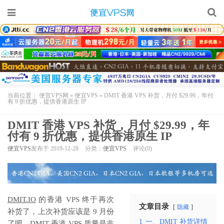
当前位置：
便宜VPS网
»
便宜VPS
»
DMIT 香港 VPS 补货，月付 $29.99，年付
有 9 折优惠，提供香港原生 IP
DMIT 香港 VPS 补货，月付 $29.99，年
付有 9 折优惠，提供香港原生 IP
便宜VPS
发布于 2019-12-28
分类：
便宜VPS
评论(0)
DMIT.IO
的香港 VPS 终于再次
文章目录
隐藏
补货了，上次补货应该是 9 月份
1
一、DMIT 补货详情
了吧。
DMIT 香港 VPS
质量是非