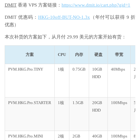
DMIT
香港 VPS 方案链接：
https://www.dmit.io/cart.php?gid=1
DMIT 优惠码：
HKG-10off-BUT-NO-1.3x
（年付可以获得 9 折
优惠）
本次补货的方案如下，从月付 29.99 美元的方案开始有货：
方案
CPU
内存
硬盘
带宽
PVM.HKG.Pro.TINY
1核
0.75GB
10GB
40Mbps
20
HDD
月
PVM.HKG.Pro.STARTER
1核
1.5GB
20GB
100Mbps
50
HDD
月
PVM.HKG.Pro.MINI
2核
2GB
40GB
100Mbps
80