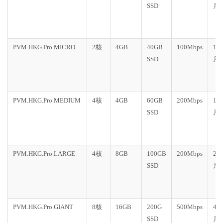
SSD
月
PVM.HKG.Pro.MICRO
2核
4GB
40GB
100Mbps
10
SSD
月
PVM.HKG.Pro.MEDIUM
4核
4GB
60GB
200Mbps
15
SSD
月
PVM.HKG.Pro.LARGE
4核
8GB
100GB
200Mbps
20
SSD
月
PVM.HKG.Pro.GIANT
8核
16GB
200G
500Mbps
40
SSD
月