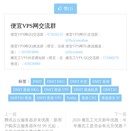
赞(
1
)
便宜VPS网交流群
便宜VPS网QQ交流群：
973028233
便宜VPS网TG交流群：
@flyzyxiaozhan
便宜VPS网QQ推送群（禁言，仅推
便宜VPS网TG推送频道：
送）：
1035854666
@flyzythink
搬瓦工VPS补货通知群（禁言，仅
搬瓦工VPS QQ交流群：
171060270
推送）：
659236660
标签：
DMIT
DMIT HKG
DMIT 补货
DMIT 香港
DMIT 香港 HKG
DMIT 香港 VPS
DMIT 香港机房
DMIT.IO
DMIT.IO 香港
DMTI 香港 VPS
Netflix
香港 CN2
香港原生 IP
上一篇
下一篇
腾讯云云服务器岁末优惠：新用
2020 搬瓦工元旦新年优惠：今
户购买云服务器年付 99 元起，
年搬瓦工是否会有元旦优惠？