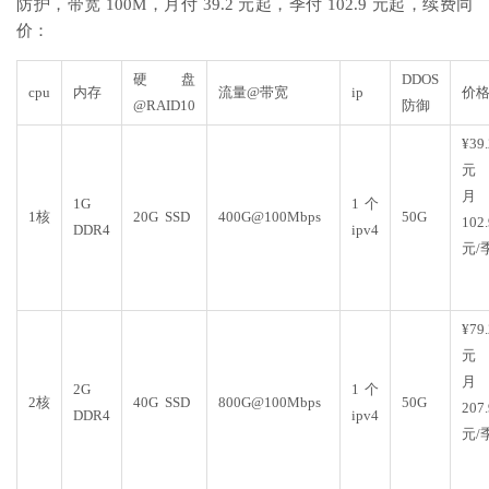
防护，带宽 100M，月付 39.2 元起，季付 102.9 元起，续费同
价：
硬盘
DDOS
cpu
内存
流量@带宽
ip
价
@RAID10
防御
¥39.
元
月
1G
1个
1核
20G SSD
400G@100Mbps
50G
102.
DDR4
ipv4
元/
¥79.
元
月
2G
1个
2核
40G SSD
800G@100Mbps
50G
207.
DDR4
ipv4
元/