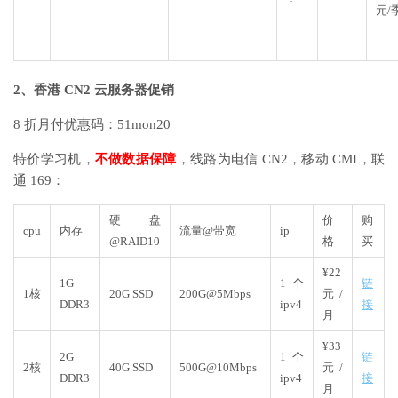
元/
2、香港 CN2 云服务器促销
8 折月付优惠码：51mon20
特价学习机，
不做数据保障
，线路为电信 CN2，移动 CMI，联
通 169：
硬盘
价
购
cpu
内存
流量@带宽
ip
@RAID10
格
买
¥22
1G
1个
链
1核
20G SSD
200G@5Mbps
元/
DDR3
ipv4
接
月
¥33
2G
1个
链
2核
40G SSD
500G@10Mbps
元/
DDR3
ipv4
接
月