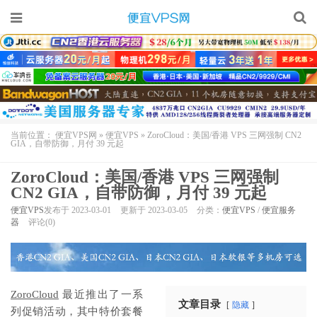
当前位置：
便宜VPS网
»
便宜VPS
»
ZoroCloud：美国/香港 VPS 三网强制 CN2
GIA，自带防御，月付 39 元起
ZoroCloud：美国/香港 VPS 三网强制
CN2 GIA，自带防御，月付 39 元起
便宜VPS
发布于 2023-03-01
更新于 2023-03-05
分类：
便宜VPS
/
便宜服务
器
评论(0)
ZoroCloud
最近推出了一系
文章目录
隐藏
列促销活动，其中特价套餐