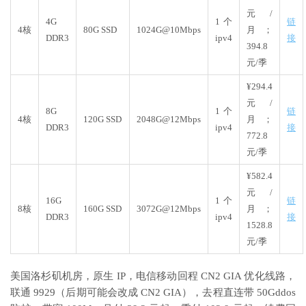
元/
4G
1个
链
4核
80G SSD
1024G@10Mbps
月；
DDR3
ipv4
接
394.8
元/季
¥294.4
元/
8G
1个
链
4核
120G SSD
2048G@12Mbps
月；
DDR3
ipv4
接
772.8
元/季
¥582.4
元/
16G
1个
链
8核
160G SSD
3072G@12Mbps
月；
DDR3
ipv4
接
1528.8
元/季
美国洛杉矶机房，原生 IP，电信移动回程 CN2 GIA 优化线路，
联通 9929（后期可能会改成 CN2 GIA），去程直连带 50Gddos