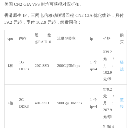
美国 CN2 GIA VPS 时均可获得对应折扣。
香港原生 IP，三网电信移动联通回程 CN2 GIA 优化线路，月付
39.2 元起，季付 102.9 元起，续费同价：
硬盘
购
cpu
内存
流量@带宽
ip
价格
@RAID10
买
¥39.2
元/
1G
1个
链
1核
20G SSD
200G@5Mbps
月；
DDR3
ipv4
接
102.9
元/季
¥79.2
元/
2G
1个
链
2核
40G SSD
500G@10Mbps
月；
DDR3
ipv4
接
207.9
元/季
¥150.4