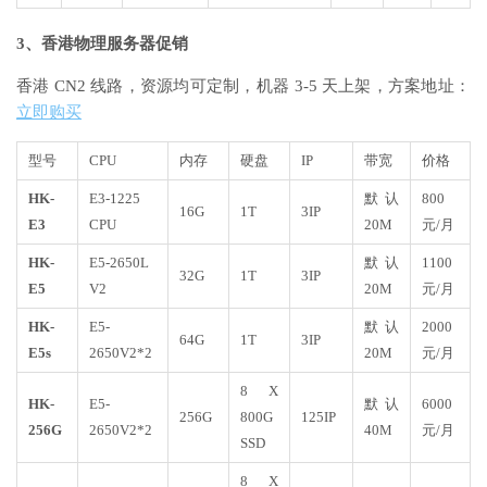
3、香港物理服务器促销
香港 CN2 线路，资源均可定制，机器 3-5 天上架，方案地址：
立即购买
型号
CPU
内存
硬盘
IP
带宽
价格
HK-
E3-1225
默认
800
16G
1T
3IP
E3
CPU
20M
元/月
HK-
E5-2650L
默认
1100
32G
1T
3IP
E5
V2
20M
元/月
HK-
E5-
默认
2000
64G
1T
3IP
E5s
2650V2*2
20M
元/月
8 X
HK-
E5-
默认
6000
256G
800G
125IP
256G
2650V2*2
40M
元/月
SSD
8 X