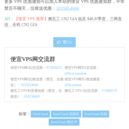
更多 VPS 优惠通知可以加入本站的便宜 VPS 优惠通知群，平常
禁言不聊天，仅推送优惠：
1035854666
AD：
【便宜 VPS 推荐】
搬瓦工 CN2 GIA 低至 $46.8/季度，三网直
连，全程 CN2 GIA
赞(
1
)
便宜VPS网交流群
便宜VPS网QQ交流群：
973028233
便宜VPS网TG交流群：
@flyzyxiaozhan
便宜VPS网QQ推送群（禁言，仅推
便宜VPS网TG推送频道：
送）：
1035854666
@flyzythink
搬瓦工VPS补货通知群（禁言，仅
搬瓦工VPS QQ交流群：
171060270
推送）：
659236660
标签：
ZoroCloud
ZoroCloud 优惠码
ZoroCloud 促销
ZoroCloud 测试 IP