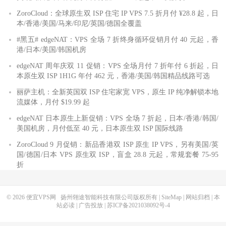
ZoroCloud：全球原生双 ISP 住宅 IP VPS 7.5 折月付 ¥28.8 起，日
本/香港/美国/马来/印尼/英国/德国全覆盖
#黑五# edgeNAT：VPS 全场 7 折终身循环促销月付 40 元起，香
港/日本/美国/韩国机房
edgeNAT 周年庆双 11 促销：VPS 全场月付 7 折年付 6 折起，日
本原生双 ISP 1H1G 年付 462 元，香港/美国/韩国精品线路可选
丽萨主机：全新英国双 ISP 住宅家宽 VPS，原生 IP 纯净解锁本地
流媒体，月付 $19.99 起
edgeNAT 日本原生上新促销：VPS 全场 7 折起，日本/香港/韩国/
美国机房，月付低至 40 元，日本原生双 ISP 国际线路
ZoroCloud 9 月促销：新品香港双 ISP 原生 IP VPS，另有美国/英
国/德国/日本 VPS 原生双 ISP，盲盒 28.8 元起，常规套餐 75-95
折
© 2026
便宜VPS网
扬州翎途智能科技有限公司版权所有 |
SiteMap
|
网站归档
|
本
站必读
|
广告投放
|
苏ICP备2021038092号-4