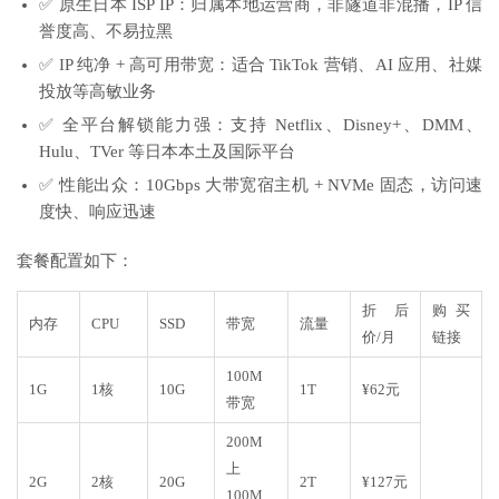
✅ 原生日本 ISP IP：归属本地运营商，非隧道非混播，IP 信
誉度高、不易拉黑
✅ IP 纯净 + 高可用带宽：适合 TikTok 营销、AI 应用、社媒
投放等高敏业务
✅ 全平台解锁能力强：支持 Netflix、Disney+、DMM、
Hulu、TVer 等日本本土及国际平台
✅ 性能出众：10Gbps 大带宽宿主机 + NVMe 固态，访问速
度快、响应迅速
套餐配置如下：
折后
购买
内存
CPU
SSD
带宽
流量
价/月
链接
100M
1G
1核
10G
1T
¥62元
带宽
200M
上
2G
2核
20G
2T
¥127元
100M