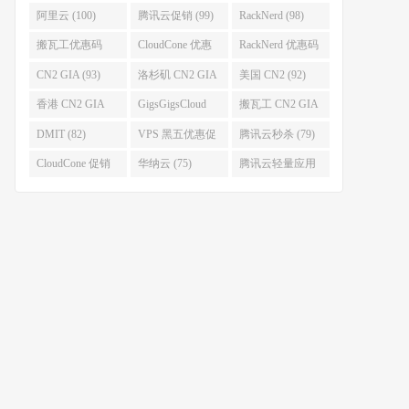
促销 (106)
阿里云 (100)
腾讯云促销 (99)
RackNerd (98)
搬瓦工优惠码
CloudCone 优惠
RackNerd 优惠码
(96)
码 (96)
(94)
CN2 GIA (93)
洛杉矶 CN2 GIA
美国 CN2 (92)
(93)
香港 CN2 GIA
GigsGigsCloud
搬瓦工 CN2 GIA
(92)
(85)
(83)
DMIT (82)
VPS 黑五优惠促
腾讯云秒杀 (79)
销整理 (80)
CloudCone 促销
华纳云 (75)
腾讯云轻量应用
(75)
服务器 (74)