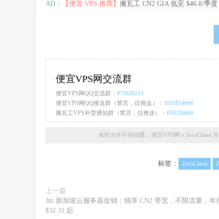
AD：
【便宜 VPS 推荐】
搬瓦工 CN2 GIA 低至 $46.8/
便宜VPS网交流群
便宜VPS网QQ交流群：
973028233
便宜VPS网QQ推送群（禁言，仅推送）：
1035854666
搬瓦工VPS补货通知群（禁言，仅推送）：
659236660
未经允许不得转载：
便宜VPS网
»
ZoroClou
标签：
ZoroCloud
上一篇
Jtti 新加坡云服务器促销：独享 CN2 带宽，不限流量，年
$32.31 起