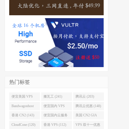
热门标签
便宜美国 VPS
搬瓦工 (241)
腾讯云 (203)
(255)
Bandwagonhost
便宜国内 VPS
腾讯云优惠 (148)
(188)
(167)
香港 CN2 (143)
便宜国内云服务
美国 CN2 GIA
器 (128)
(123)
CloudCone (120)
香港 VPS (112)
VPS 双十一优惠