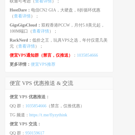
联通可考虑（
查看详情
）；
HostDare：
电信CN2 GIA，大硬盘，8折循环优惠
（
查看详情
）；
GigsGigsCloud：
双程香港PCCW，月付5.8美元起，
100M端口（
查看详情
）；
RackNerd：
低价之王，玩具VPS之选，年付仅需几美
元（
查看详情
）；
便宜VPS通知群（禁言，仅推送）
：
1035854666
更多详情：
便宜VPS推荐
便宜 VPS 优惠推送 & 交流
便宜 VPS 优惠推送：
QQ 群：
1035854666
（禁言，仅推优惠）
TG 频道：
https://t.me/flyzythink
便宜 VPS 交流：
QQ 群：
950159617