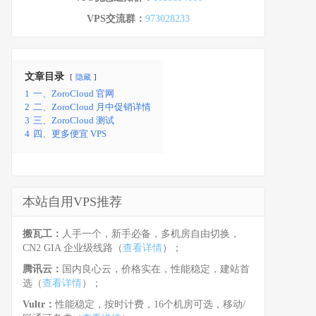
VPS交流群：
973028233
文章目录
隐藏
1
一、ZoroCloud 官网
2
二、ZoroCloud 月中促销详情
3
三、ZoroCloud 测试
4
四、更多便宜 VPS
本站自用VPS推荐
搬瓦工：
人手一个，新手必备，多机房自由切换，
CN2 GIA 企业级线路（
查看详情
）；
腾讯云：
国内良心云，价格实在，性能稳定，建站首
选（
查看详情
）；
Vultr：
性能稳定，按时计费，16个机房可选，移动/