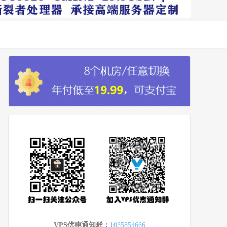
VPS优惠通知群：
1035854666