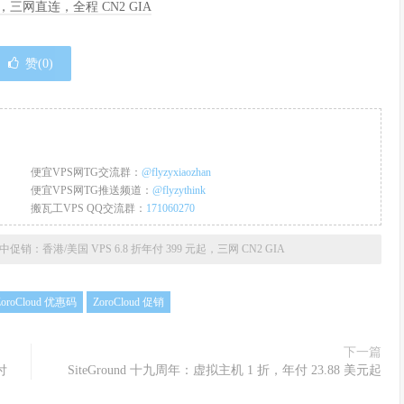
季度，三网直连，全程 CN2 GIA
赞(
0
)
便宜VPS网TG交流群：
@flyzyxiaozhan
便宜VPS网TG推送频道：
@flyzythink
搬瓦工VPS QQ交流群：
171060270
d 月中促销：香港/美国 VPS 6.8 折年付 399 元起，三网 CN2 GIA
ZoroCloud 优惠码
ZoroCloud 促销
下一篇
付
SiteGround 十九周年：虚拟主机 1 折，年付 23.88 美元起