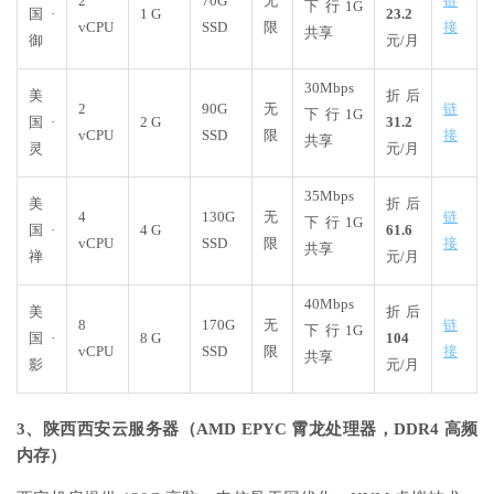
2
70G
无
链
下行1G
国·
1 G
23.2
vCPU
SSD
限
接
共享
御
元/月
30Mbps
美
折后
2
90G
无
链
下行1G
国·
2 G
31.2
vCPU
SSD
限
接
共享
灵
元/月
35Mbps
美
折后
4
130G
无
链
下行1G
国·
4 G
61.6
vCPU
SSD
限
接
共享
禅
元/月
40Mbps
美
折后
8
170G
无
链
下行1G
国·
8 G
104
vCPU
SSD
限
接
共享
影
元/月
3、陕西西安云服务器（AMD EPYC 霄龙处理器，DDR4 高频
内存）