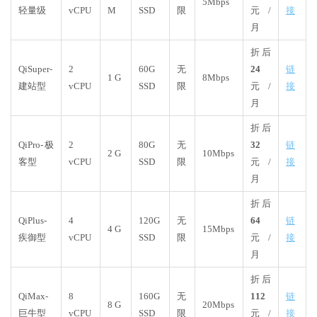
5Mbps
轻量级
vCPU
M
SSD
限
元/
接
月
折后
QiSuper-
2
60G
无
24
链
1 G
8Mbps
建站型
vCPU
SSD
限
元/
接
月
折后
QiPro-极
2
80G
无
32
链
2 G
10Mbps
客型
vCPU
SSD
限
元/
接
月
折后
QiPlus-
4
120G
无
64
链
4 G
15Mbps
疾御型
vCPU
SSD
限
元/
接
月
折后
QiMax-
8
160G
无
112
链
8 G
20Mbps
巨牛型
vCPU
SSD
限
元/
接