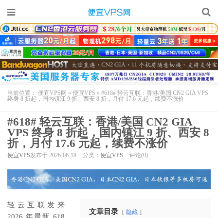
当前位置：
便宜VPS网
»
便宜VPS
»
#618# 轻云互联：香港/美国 CN2 GIA VPS
终身 8 折起，国内镇江 9 折、西安 8 折，月付 17.6 元起，续费不涨价
#618# 轻云互联：香港/美国 CN2 GIA
VPS 终身 8 折起，国内镇江 9 折、西安 8
折，月付 17.6 元起，续费不涨价
便宜VPS
发布于 2026-06-18
分类：
便宜VPS
评论(0)
轻云互联
发来
文章目录
隐藏
2026 年最新 618