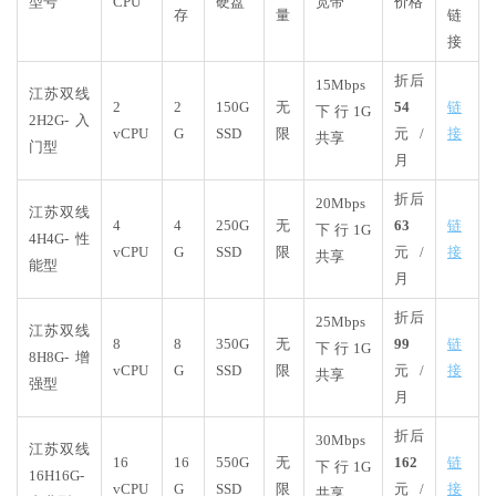
型号
CPU
硬盘
宽带
价格
存
量
链
接
折后
15Mbps
江苏双线
2
2
150G
无
54
链
下行1G
2H2G-入
vCPU
G
SSD
限
元/
接
共享
门型
月
折后
20Mbps
江苏双线
4
4
250G
无
63
链
下行1G
4H4G-性
vCPU
G
SSD
限
元/
接
共享
能型
月
折后
25Mbps
江苏双线
8
8
350G
无
99
链
下行1G
8H8G-增
vCPU
G
SSD
限
元/
接
共享
强型
月
折后
30Mbps
江苏双线
16
16
550G
无
162
链
下行1G
16H16G-
vCPU
G
SSD
限
元/
接
共享