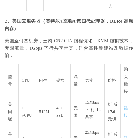
月
2、美国云服务器（英特尔®至强®第四代处理器，DDR4 高频
内存）
美国圣何塞机房，三网 CN2 GIA 回程优化，KVM 虚拟技术，
无限流量，1Gbps 下行共享带宽，适合高性能建站及数据传
输：
购
型
流
买
CPU
内存
硬盘
宽带
价格
号
量
链
接
15Mbps
美
折后
1
40G
无
链
下行1G
国·
512M
17.6
vCPU
SSD
限
接
共享
晓
元/月
25Mbps
美
折后