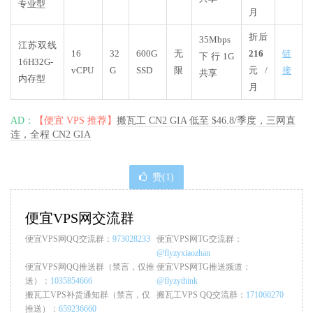
专业型
月
折后
35Mbps
江苏双线
16
32
600G
无
216
链
下行1G
16H32G-
vCPU
G
SSD
限
元/
接
共享
内存型
月
AD：
【便宜 VPS 推荐】
搬瓦工 CN2 GIA 低至 $46.8/季度，三网直
连，全程 CN2 GIA
赞(
1
)
便宜VPS网交流群
便宜VPS网QQ交流群：
973028233
便宜VPS网TG交流群：
@flyzyxiaozhan
便宜VPS网QQ推送群（禁言，仅推
便宜VPS网TG推送频道：
送）：
1035854666
@flyzythink
搬瓦工VPS补货通知群（禁言，仅
搬瓦工VPS QQ交流群：
171060270
推送）：
659236660