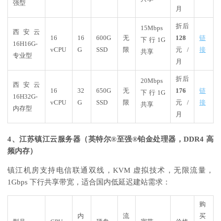
强型
月
折后
15Mbps
西安云
16
16
600G
无
128
链
下行1G
16H16G-
vCPU
G
SSD
限
元/
接
共享
专业型
月
折后
20Mbps
西安云
16
32
650G
无
176
链
下行1G
16H32G-
vCPU
G
SSD
限
元/
接
共享
内存型
月
4、江苏镇江云服务器（英特尔®至强®铂金处理器，DDR4 高
频内存）
镇江机房支持电信联通双线，KVM 虚拟技术，无限流量，
1Gbps 下行共享带宽，适合国内低延迟建站需求：
购
内
流
买