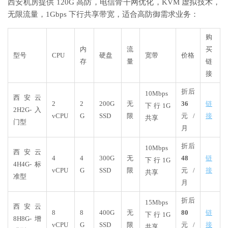
西安机房提供 120G 高防，电信骨干网优化，KVM 虚拟技术，
无限流量，1Gbps 下行共享带宽，适合高防御需求业务：
购
内
流
买
型号
CPU
硬盘
宽带
价格
存
量
链
接
折后
10Mbps
西安云
2
2
200G
无
36
链
下行1G
2H2G-入
vCPU
G
SSD
限
元/
接
共享
门型
月
折后
10Mbps
西安云
4
4
300G
无
48
链
下行1G
4H4G-标
vCPU
G
SSD
限
元/
接
共享
准型
月
折后
15Mbps
西安云
8
8
400G
无
80
链
下行1G
8H8G-增
vCPU
G
SSD
限
元/
接
共享