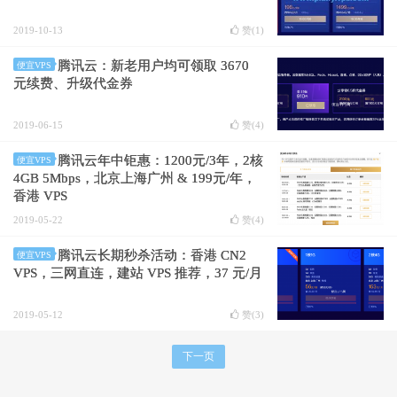
2019-10-13
赞(
1
)
腾讯云：新老用户均可领取 3670
便宜VPS
元续费、升级代金券
2019-06-15
赞(
4
)
腾讯云年中钜惠：1200元/3年，2核
便宜VPS
4GB 5Mbps，北京上海广州 & 199元/年，
香港 VPS
2019-05-22
赞(
4
)
腾讯云长期秒杀活动：香港 CN2
便宜VPS
VPS，三网直连，建站 VPS 推荐，37 元/月
2019-05-12
赞(
3
)
下一页