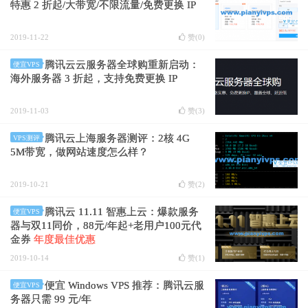
特惠 2 折起/大带宽/不限流量/免费更换 IP
2019-11-22
赞(
0
)
腾讯云云服务器全球购重新启动：
便宜VPS
海外服务器 3 折起，支持免费更换 IP
2019-11-03
赞(
3
)
腾讯云上海服务器测评：2核 4G
VPS测评
5M带宽，做网站速度怎么样？
2019-10-21
赞(
2
)
腾讯云 11.11 智惠上云：爆款服务
便宜VPS
器与双11同价，88元/年起+老用户100元代
金券
年度最佳优惠
2019-10-14
赞(
1
)
便宜 Windows VPS 推荐：腾讯云服
便宜VPS
务器只需 99 元/年