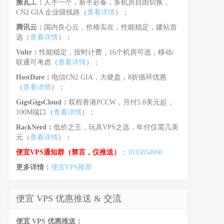
搬瓦工：
人手一个，新手必备，多机房自由切换，
CN2 GIA 企业级线路（
查看详情
）；
腾讯云：
国内良心云，价格实在，性能稳定，建站首
选（
查看详情
）；
Vultr：
性能稳定，按时计费，16个机房可选，移动/
联通可考虑（
查看详情
）；
HostDare：
电信CN2 GIA，大硬盘，8折循环优惠
（
查看详情
）；
GigsGigsCloud：
双程香港PCCW，月付5.8美元起，
100M端口（
查看详情
）；
RackNerd：
低价之王，玩具VPS之选，年付仅需几美
元（
查看详情
）；
便宜VPS通知群（禁言，仅推送）
：
1035854666
更多详情：
便宜VPS推荐
便宜 VPS 优惠推送 & 交流
便宜 VPS 优惠推送：