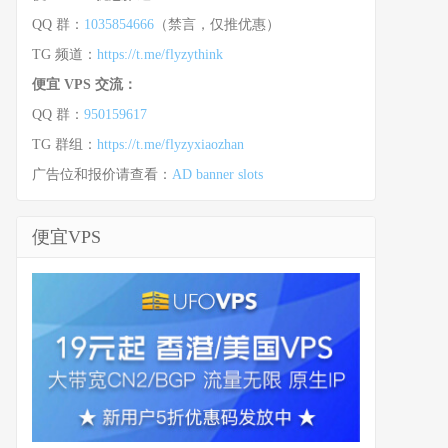
QQ 群：
1035854666
（禁言，仅推优惠）
TG 频道：
https://t.me/flyzythink
便宜 VPS 交流：
QQ 群：
950159617
TG 群组：
https://t.me/flyzyxiaozhan
广告位和报价请查看：
AD banner slots
便宜VPS