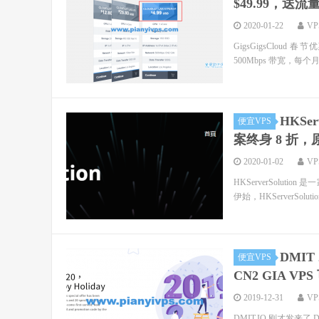
$49.99，送流
2020-01-22
V
GigsGigsClou
500Mbps 带宽，每个月
HKSe
便宜VPS
案终身 8 折，原
2020-01-02
V
HKServerSolut
伊始，HKServerSolu
DMI
便宜VPS
CN2 GIA VP
2019-12-31
V
DMIT.IO 刚才发来了