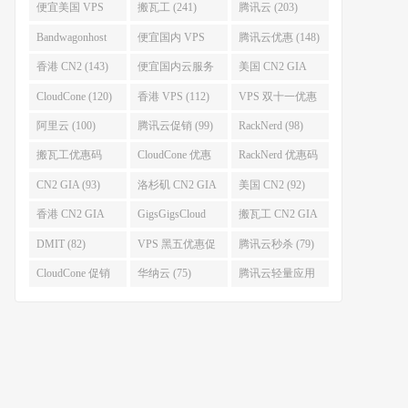
便宜美国 VPS
搬瓦工 (241)
腾讯云 (203)
(255)
Bandwagonhost
便宜国内 VPS
腾讯云优惠 (148)
(188)
(167)
香港 CN2 (143)
便宜国内云服务
美国 CN2 GIA
器 (128)
(123)
CloudCone (120)
香港 VPS (112)
VPS 双十一优惠
促销 (106)
阿里云 (100)
腾讯云促销 (99)
RackNerd (98)
搬瓦工优惠码
CloudCone 优惠
RackNerd 优惠码
(96)
码 (96)
(94)
CN2 GIA (93)
洛杉矶 CN2 GIA
美国 CN2 (92)
(93)
香港 CN2 GIA
GigsGigsCloud
搬瓦工 CN2 GIA
(92)
(85)
(83)
DMIT (82)
VPS 黑五优惠促
腾讯云秒杀 (79)
销整理 (80)
CloudCone 促销
华纳云 (75)
腾讯云轻量应用
(75)
服务器 (74)
P备2021038092号-4