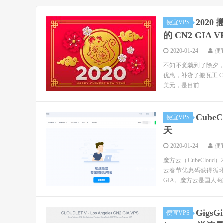
202
便宜VPS
的 CN2 GIA V
2020-01-24
便
不知不觉就到了除夕，明
优惠，补货了搬瓦工 CN2
美元，是目前...
Cube
便宜VPS
天
2020-01-24
便
魔方云（CubeClo
云春节优惠码获得循环 
GIA。魔方云是国人商家
Gigs
便宜VPS