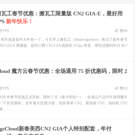
0 搬瓦工春节优惠：搬瓦工限量版 CN2 GIA-E，最好用
PS
新年快乐！
宜VPS
赞(
6
)
天就是鼠年大年初一了，今天早上搬瓦工（Bandwagonhost）推出了鼠年春节
 GIA-E 限量版，提供三网 CN2 GIA 线路和 1Gbps 带宽，用完优惠码年付 46.7
Cloud 魔方云春节优惠：全场通用 75 折优惠码，限时 2
宜VPS
赞(
1
)
ud）2020 年春节优惠正式开始，限时 2 天（除夕和初一），全场云产品均可使用魔方
75 折优惠码，全年最大优惠力度，包括香港 CN2、新加坡 CN2、洛杉矶 CN2
，...
GigsCloud新春美西CN2 GIA个人特别配套，年付