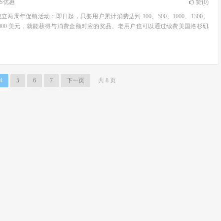
PS优惠
赞(
0
)
了成立两周年促销活动：即日起，只要用户累计消费达到 100、500、1000、1300、
000、6000 美元，就能获得与消费金额对应的奖品。老用户也可以通过续费美国洛杉矶
4
5
6
7
下一页
共 8 页
扬州翎途智能科技有限公司版权所有 |
SiteMap
|
网站归档
|
本站必读
|
广告投放
|
苏IC