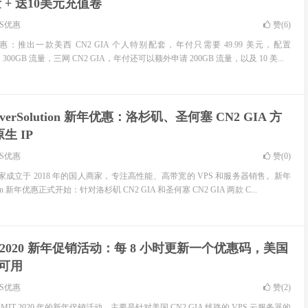
量 + 送10美元充值卷
PS优惠
赞(
6
)
d 春节优惠：推出一款美西 CN2 GIA 个人特别配套，年付只需要 49.99 美元，配置
 300GB 流量，三网 CN2 GIA，年付还可以额外申请 200GB 流量，以及 10 美...
rverSolution 新年优惠：洛杉矶、圣何塞 CN2 GIA 方
生 IP
PS优惠
赞(
0
)
ion 是一家成立于 2018 年的国人商家，专注高性能、高带宽的 VPS 和服务器销售。新年
tion 新年优惠正式开始：针对洛杉矶 CN2 GIA 和圣何塞 CN2 GIA 两款 C...
T 2020 新年促销活动：每 8 小时更新一个优惠码，美国
S 可用
PS优惠
赞(
2
)
 DMIT 2020 年的新年促销活动，主要是针对美国 CN2 GIA 线路的 VPS 云服务器的