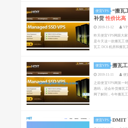
“搬瓦
便宜VPS
补货
性价比高
2019-11-12
V
昨天便宜VPS网跟大
是今天这一款搬瓦工便宜
瓦工 DC6 机房和搬瓦工 D
搬瓦工
便宜VPS
2019-11-11
便
之前便宜VPS网第一时
惠码，还会补货搬瓦工 
网了解到，今年搬瓦工双
DMI
便宜VPS