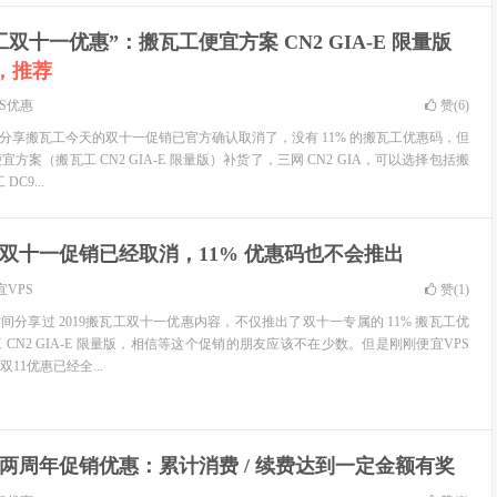
工双十一优惠”：搬瓦工便宜方案 CN2 GIA-E 限量版
，推荐
PS优惠
赞(
6
)
家分享搬瓦工今天的双十一促销已官方确认取消了，没有 11% 的搬瓦工优惠码，但
方案（搬瓦工 CN2 GIA-E 限量版）补货了，三网 CN2 GIA，可以选择包括搬
C9...
双十一促销已经取消，11% 优惠码也不会推出
宜VPS
赞(
1
)
间分享过 2019搬瓦工双十一优惠内容，不仅推出了双十一专属的 11% 搬瓦工优
CN2 GIA-E 限量版，相信等这个促销的朋友应该不在少数。但是刚刚便宜VPS
11优惠已经全...
T 两周年促销优惠：累计消费 / 续费达到一定金额有奖