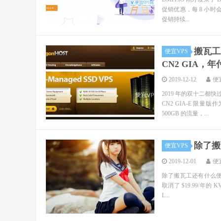
促销优惠，每 8 小时
促销持续...
搬瓦工
便宜VPS
CN2 GIA，年付
2019-12-12
便
2019 年的双十二都
CN2 GIA-E 限量
500GB 的流量，...
除了搬
便宜VPS
2019-12-01
便
除了搬瓦工还有什么便
取消了 $19.99/年的 K
L...