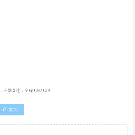
季度，三网直连，全程 CN2 GIA
赞(
1
)