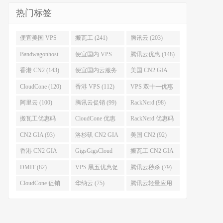
热门标签
便宜美国 VPS
搬瓦工 (241)
腾讯云 (203)
(255)
Bandwagonhost
便宜国内 VPS
腾讯云优惠 (148)
(188)
(167)
香港 CN2 (143)
便宜国内云服务
美国 CN2 GIA
器 (128)
(123)
CloudCone (120)
香港 VPS (112)
VPS 双十一优惠
促销 (106)
阿里云 (100)
腾讯云促销 (99)
RackNerd (98)
搬瓦工优惠码
CloudCone 优惠
RackNerd 优惠码
(96)
码 (96)
(94)
CN2 GIA (93)
洛杉矶 CN2 GIA
美国 CN2 (92)
(93)
香港 CN2 GIA
GigsGigsCloud
搬瓦工 CN2 GIA
(92)
(85)
(83)
DMIT (82)
VPS 黑五优惠促
腾讯云秒杀 (79)
销整理 (80)
CloudCone 促销
华纳云 (75)
腾讯云轻量应用
(75)
服务器 (74)