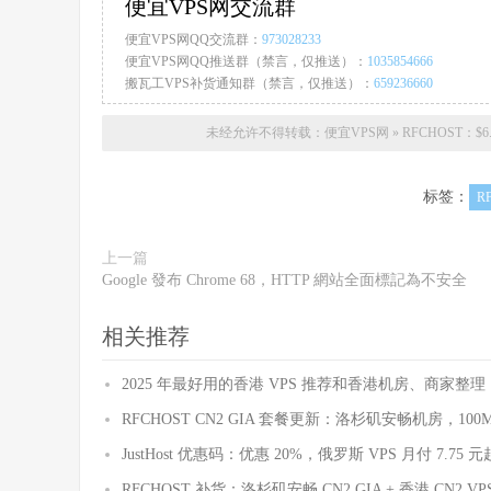
便宜VPS网交流群
便宜VPS网QQ交流群：
973028233
便宜VPS网QQ推送群（禁言，仅推送）：
1035854666
搬瓦工VPS补货通知群（禁言，仅推送）：
659236660
未经允许不得转载：
便宜VPS网
»
RFCHOST：$6.
标签：
R
上一篇
Google 發布 Chrome 68，HTTP 網站全面標記為不安全
相关推荐
2025 年最好用的香港 VPS 推荐和香港机房、商家整理
RFCHOST CN2 GIA 套餐更新：洛杉矶安畅机房，100Mb
JustHost 优惠码：优惠 20%，俄罗斯 VPS 月付 7.75 元
RFCHOST 补货：洛杉矶安畅 CN2 GIA + 香港 CN2 VP