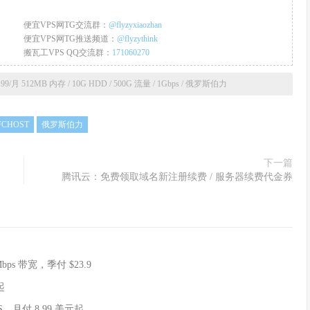
便宜VPS网TG交流群：
@flyzyxiaozhan
便宜VPS网TG推送频道：
@flyzythink
搬瓦工VPS QQ交流群：
171060270
99/月 512MB 内存 / 10G HDD / 500G 流量 / 1Gbps / 俄罗斯伯力
FCHOST
俄罗斯伯力
下一篇
腾讯云：免费领取域名新注册续费 / 服务器续费代金券
ps 带宽，季付 $23.9
起
S，月付 8.99 美元起